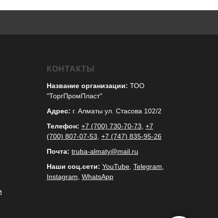
КОНТАКТЫ
Название организации:
ТОО
"ТоргПромПласт"
Адрес:
г. Алматы ул. Стасова 102/2
Телефон:
+7 (700) 730-70-73
,
+7
(700) 807-07-53
,
+7 (747) 835-95-26
Почта:
truba-almaty@mail.ru
Наши соц.сети:
YouTube
,
Telegram
,
Instagram
,
WhatsApp
и