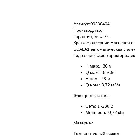
КУПИТЬ
Артикул:
99530404
Производство:
Гарантия, мес:
24
Краткое описание:
Насосная с
SCALA1 автоматическая с эле
Гидравлические характеристи
H макс.:
36 м
Q макс.:
5 м3/ч
H ном.:
28 м
Q ном.:
3,72 м3/ч
Электродвигатель
Сеть:
1~230 В
Мощность:
0,72 кВт
Материал
Температурный режим