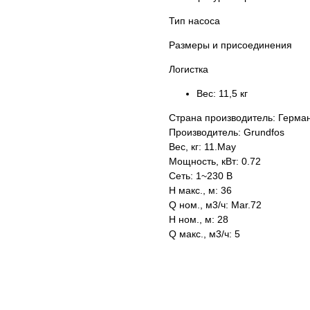
Тип насоса
Размеры и присоединения
Логистка
Вес:
11,5 кг
Страна производитель: Герма
Производитель: Grundfos
Вес, кг: 11.May
Мощность, кВт: 0.72
Сеть: 1~230 В
H макс., м: 36
Q ном., м3/ч: Mar.72
H ном., м: 28
Q макс., м3/ч: 5
KASPI
SATU
WILDBERRIES