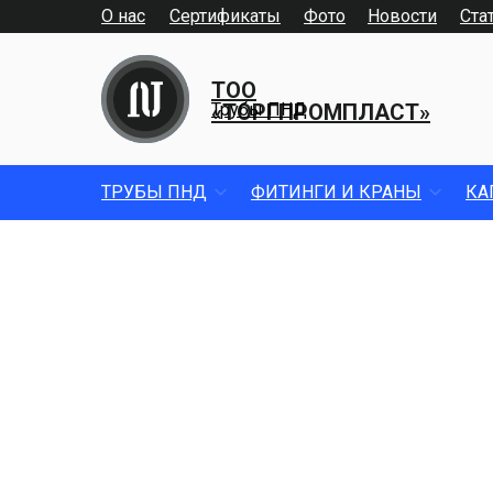
О нас
Сертификаты
Фото
Новости
Ста
ТОО
«ТОРГПРОМПЛАСТ»
Трубы ПНД
ТРУБЫ ПНД
ФИТИНГИ И КРАНЫ
КА