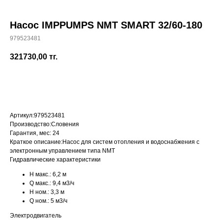
Насос IMPPUMPS NMT SMART 32/60-180
979523481
+7 (700) 730-70-73
321730,00
тг.
КУПИТЬ
Артикул:
979523481
Производство:
Словения
Гарантия, мес:
24
Краткое описание:
Насос для систем отопления и водоснабжения с
электронным управлением типа NMT
Гидравлические характеристики
H макс.:
6,2 м
Q макс.:
9,4 м3/ч
H ном.:
3,3 м
Q ном.:
5 м3/ч
Электродвигатель