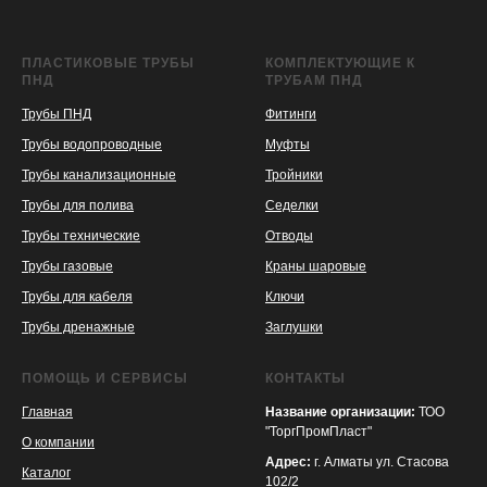
ПЛАСТИКОВЫЕ ТРУБЫ
КОМПЛЕКТУЮЩИЕ К
ПНД
ТРУБАМ ПНД
Трубы ПНД
Фитинги
Трубы водопроводные
Муфты
Трубы канализационные
Тройники
Трубы для полива
Седелки
Трубы технические
Отводы
KASPI
SATU
WILDBERRIES
Трубы газовые
Краны шаровые
Трубы для кабеля
Ключи
Трубы дренажные
Заглушки
ПОМОЩЬ И СЕРВИСЫ
КОНТАКТЫ
Главная
Название организации:
ТОО
"ТоргПромПласт"
О компании
Адрес:
г. Алматы ул. Стасова
Каталог
102/2