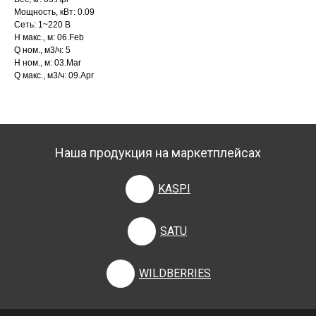
Мощность, кВт: 0.09
Сеть: 1~220 В
H макс., м: 06.Feb
Q ном., м3/ч: 5
H ном., м: 03.Mar
Q макс., м3/ч: 09.Apr
Наша продукция на маркетплейсах
KASPI
SATU
WILDBERRIES