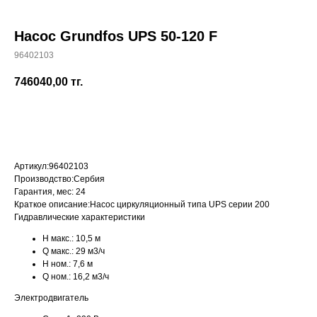
Насос Grundfos UPS 50-120 F
96402103
+7 (700) 730-70-73
746040,00
тг.
КУПИТЬ
Артикул:
96402103
Производство:
Сербия
Гарантия, мес:
24
Краткое описание:
Насос циркуляционный типа UPS серии 200
Гидравлические характеристики
H макс.:
10,5 м
Q макс.:
29 м3/ч
H ном.:
7,6 м
Q ном.:
16,2 м3/ч
Электродвигатель