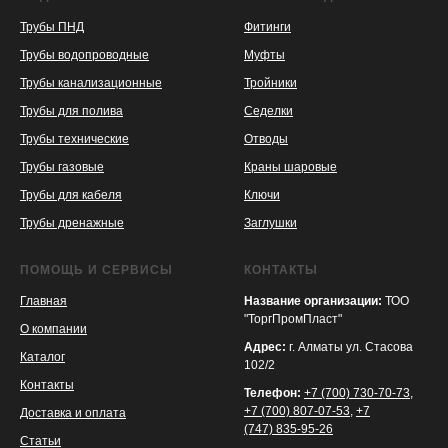
Трубы ПНД
Фитинги
Трубы водопроводные
Муфты
Трубы канализационные
Тройники
Трубы для полива
Седелки
Трубы технические
Отводы
KASPI
SATU
WILDBERRIES
Трубы газовые
Краны шаровые
Трубы для кабеля
Ключи
Трубы дренажные
Заглушки
ПОМОЩЬ И СЕРВИСЫ
КОНТАКТЫ
Главная
Название организации:
ТОО
"ТоргПромПласт"
О компании
Адрес:
г. Алматы ул. Стасова
Каталог
102/2
Контакты
Телефон:
+7 (700) 730-70-73
,
+7 (700) 807-07-53
,
+7
Доставка и оплата
(747) 835-95-26
Статьи