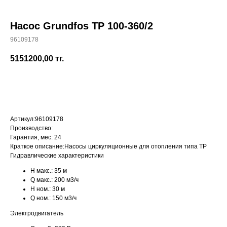
Насос Grundfos TP 100-360/2
96109178
+7 (700) 730-70-73
5151200,00
тг.
КУПИТЬ
Артикул:
96109178
Производство:
Гарантия, мес:
24
Краткое описание:
Насосы циркуляционные для отопления типа TP
Гидравлические характеристики
H макс.:
35 м
Q макс.:
200 м3/ч
H ном.:
30 м
Q ном.:
150 м3/ч
Электродвигатель