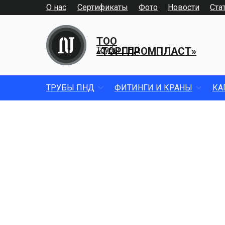
О нас
Сертификаты
Фото
Новости
Ста
ТОО
«ТОРГПРОМПЛАСТ»
Трубы ПНД
ТРУБЫ ПНД
ФИТИНГИ И КРАНЫ
КА