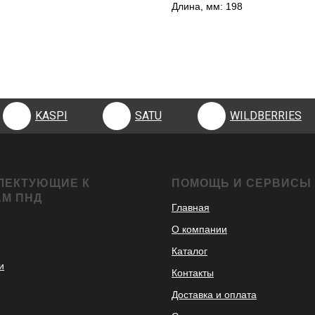
Длина, мм: 198
KASPI
SATU
WILDBERRIES
KASPI
SATU
WILDBERRIES
ЛЕКТУЮЩИЕ К
ПОМОЩЬ И СЕРВИСЫ
АМ ПНД
Главная
О компании
Каталог
и
Контакты
Доставка и оплата