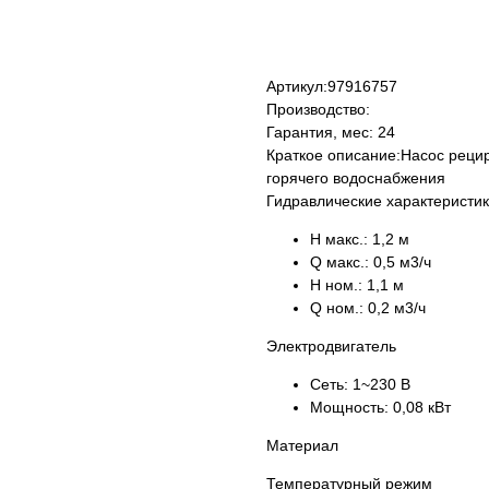
КУПИТЬ
Артикул:
97916757
Производство:
Гарантия, мес:
24
Краткое описание:
Насос реци
горячего водоснабжения
Гидравлические характеристи
H макс.:
1,2 м
Q макс.:
0,5 м3/ч
H ном.:
1,1 м
Q ном.:
0,2 м3/ч
Электродвигатель
Сеть:
1~230 В
Мощность:
0,08 кВт
Материал
Температурный режим