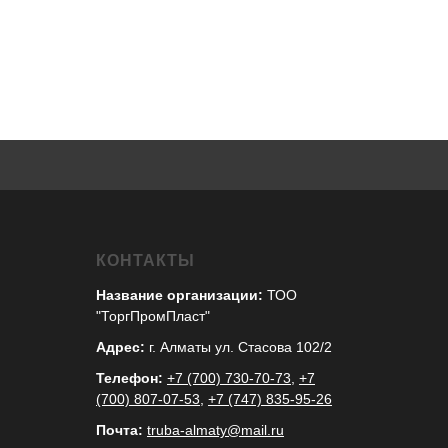
КОНТАКТЫ
Название организации:
ТОО
"ТоргПромПласт"
Адрес:
г. Алматы ул. Стасова 102/2
Телефон:
+7 (700) 730-70-73
,
+7
(700) 807-07-53
,
+7 (747) 835-95-26
Почта:
truba-almaty@mail.ru