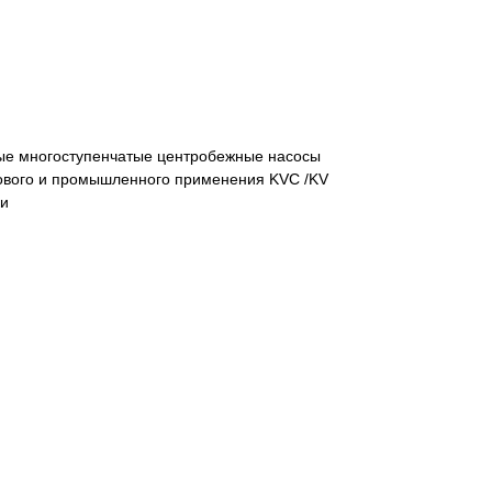
ые многоступенчатые центробежные насосы
ового и промышленного применения KVC /KV
ки