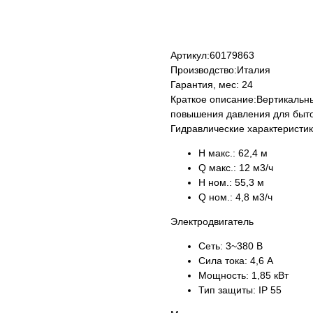
КУПИТЬ
Артикул:
60179863
Производство:
Италия
Гарантия, мес:
24
Краткое описание:
Вертикальн
повышения давления для быт
Гидравлические характеристи
H макс.:
62,4 м
Q макс.:
12 м3/ч
H ном.:
55,3 м
Q ном.:
4,8 м3/ч
Электродвигатель
Сеть:
3~380 В
Сила тока:
4,6 А
Мощность:
1,85 кВт
Тип защиты:
IP 55