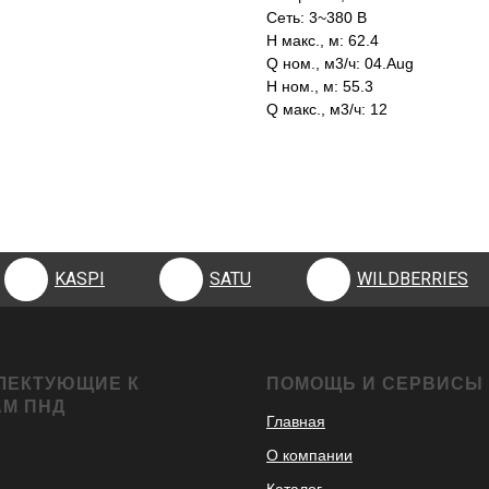
Сеть: 3~380 В
H макс., м: 62.4
Q ном., м3/ч: 04.Aug
H ном., м: 55.3
Q макс., м3/ч: 12
KASPI
SATU
WILDBERRIES
KASPI
SATU
WILDBERRIES
ЛЕКТУЮЩИЕ К
ПОМОЩЬ И СЕРВИСЫ
АМ ПНД
Главная
О компании