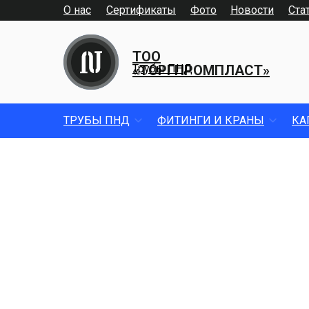
О нас
Сертификаты
Фото
Новости
Ста
ТОО
«ТОРГПРОМПЛАСТ»
Трубы ПНД
ТРУБЫ ПНД
ФИТИНГИ И КРАНЫ
КА