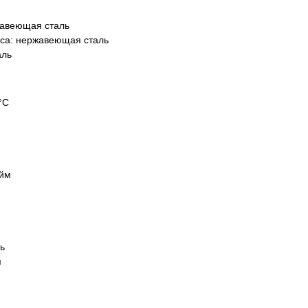
авеющая сталь
еса:
нержавеющая сталь
аль
°С
юйм
ь
я