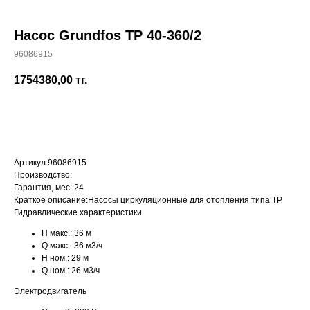
Насос Grundfos TP 40-360/2
96086915
+7 (700) 730-70-73
1754380,00
тг.
КУПИТЬ
Артикул:
96086915
Производство:
Гарантия, мес:
24
Краткое описание:
Насосы циркуляционные для отопления типа TP
Гидравлические характеристики
H макс.:
36 м
Q макс.:
36 м3/ч
H ном.:
29 м
Q ном.:
26 м3/ч
Электродвигатель