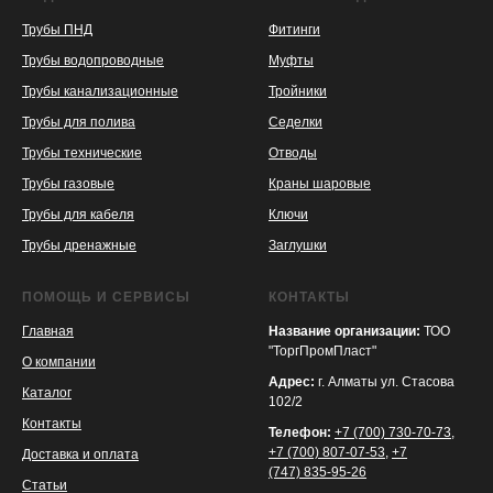
Трубы ПНД
Фитинги
Трубы водопроводные
Муфты
Трубы канализационные
Тройники
Трубы для полива
Седелки
Трубы технические
Отводы
KASPI
SATU
WILDBERRIES
Трубы газовые
Краны шаровые
Трубы для кабеля
Ключи
Трубы дренажные
Заглушки
ПОМОЩЬ И СЕРВИСЫ
КОНТАКТЫ
Главная
Название организации:
ТОО
"ТоргПромПласт"
О компании
Адрес:
г. Алматы ул. Стасова
Каталог
102/2
Контакты
Телефон:
+7 (700) 730-70-73
,
+7 (700) 807-07-53
,
+7
Доставка и оплата
(747) 835-95-26
Статьи