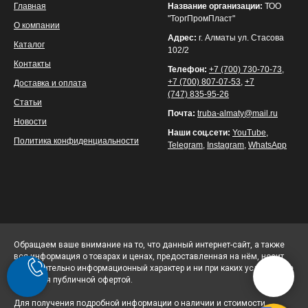
Главная
Название организации:
ТОО
"ТоргПромПласт"
О компании
Адрес:
г. Алматы ул. Стасова
Каталог
102/2
Контакты
Телефон:
+7 (700) 730-70-73
,
+7 (700) 807-07-53
,
+7
Доставка и оплата
(747) 835-95-26
Статьи
Почта:
truba-almaty@mail.ru
Новости
Наши соц.сети:
YouTube
,
Политика конфиденциальности
Telegram
,
Instagram
,
WhatsApp
Обращаем ваше внимание на то, что данный интернет-сайт, а также
вся информация о товарах и ценах, предоставленная на нём, носит
исключительно информационный характер и ни при каких условиях не
является публичной офертой.
Для получения подробной информации о наличии и стоимости