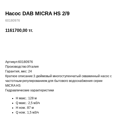
Насос DAB MICRA HS 2/9
60180976
+7 (700) 730-70-73
1161700,00
тг.
КУПИТЬ
Артикул:
60180976
Производство:
Италия
Гарантия, мес:
24
Краткое описание:
3 дюймовый многоступенчатый скважинный насос с
частотным регулированием для бытового водоснабжения серии
MICRA HS
Гидравлические характеристики
H макс.:
128 м
Q макс.:
2,5 м3/ч
H ном.:
87 м
Q ном.:
1,5 м3/ч