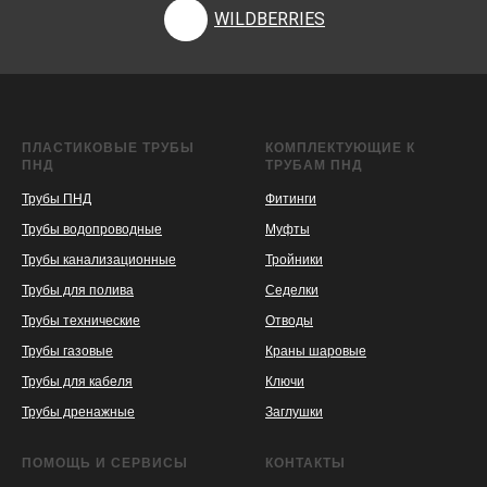
WILDBERRIES
ПЛАСТИКОВЫЕ ТРУБЫ
КОМПЛЕКТУЮЩИЕ К
ПНД
ТРУБАМ ПНД
Трубы ПНД
Фитинги
Трубы водопроводные
Муфты
Трубы канализационные
Тройники
Трубы для полива
Седелки
Трубы технические
Отводы
KASPI
SATU
WILDBERRIES
Трубы газовые
Краны шаровые
Трубы для кабеля
Ключи
Трубы дренажные
Заглушки
ПОМОЩЬ И СЕРВИСЫ
КОНТАКТЫ