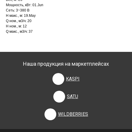
Мощность, кВт: 01.Jun
Сеть: 3~380 В
H макс., м: 19.May
Q ном., м3/ч: 20
H ном., м: 12
Q макс., м3/ч: 37
Наша продукция на маркетплейсах
KASPI
SATU
WILDBERRIES