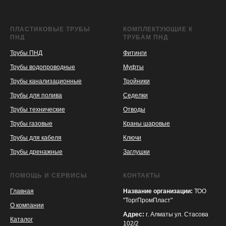
ПЛАСТИКОВЫЕ ТРУБЫ
КОМПЛЕКТУЮЩИЕ К
ПНД
ТРУБАМ ПНД
Трубы ПНД
Фитинги
Трубы водопроводные
Муфты
Трубы канализационные
Тройники
Трубы для полива
Седелки
Трубы технические
Отводы
KASPI
SATU
WILDBERRIES
Трубы газовые
Краны шаровые
Трубы для кабеля
Ключи
Трубы дренажные
Заглушки
ПОМОЩЬ И СЕРВИСЫ
КОНТАКТЫ
Главная
Название организации:
ТОО
"ТоргПромПласт"
О компании
Адрес:
г. Алматы ул. Стасова
Каталог
102/2