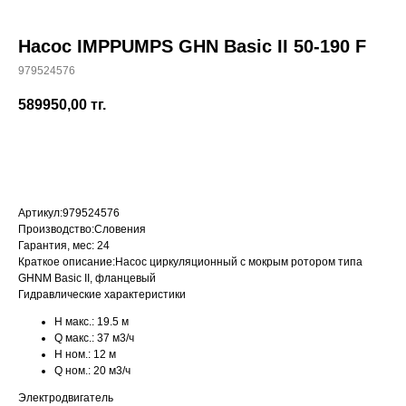
Насос IMPPUMPS GHN Basic II 50-190 F
979524576
+7 (700) 730-70-73
589950,00
тг.
КУПИТЬ
Артикул:
979524576
Производство:
Словения
Гарантия, мес:
24
Краткое описание:
Насос циркуляционный с мокрым ротором типа
GHNM Basic II, фланцевый
Гидравлические характеристики
H макс.:
19.5 м
Q макс.:
37 м3/ч
H ном.:
12 м
Q ном.:
20 м3/ч
Электродвигатель