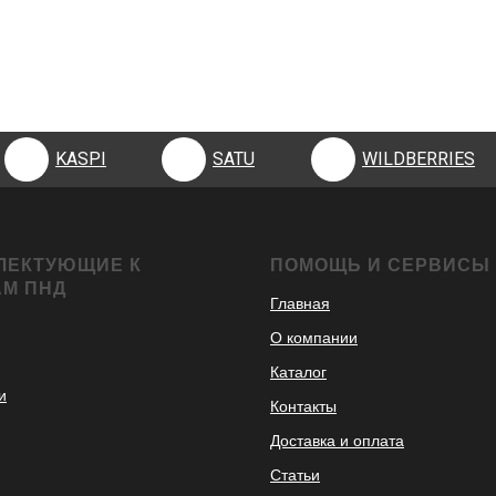
KASPI
SATU
WILDBERRIES
KASPI
SATU
WILDBERRIES
ЛЕКТУЮЩИЕ К
ПОМОЩЬ И СЕРВИСЫ
АМ ПНД
Главная
О компании
Каталог
и
Контакты
Доставка и оплата
Статьи