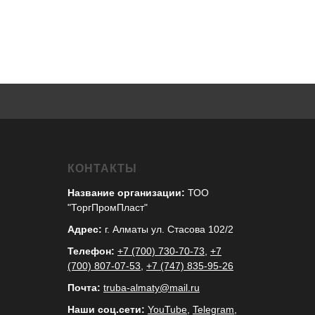
КОНТАКТЫ
Название организации:
ТОО
"ТоргПромПласт"
Адрес:
г. Алматы ул. Стасова 102/2
Телефон:
+7 (700) 730-70-73
,
+7
(700) 807-07-53
,
+7 (747) 835-95-26
Почта:
truba-almaty@mail.ru
Наши соц.сети:
YouTube
,
Telegram
,