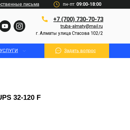
рственные письма
пн-пт:
09:00-18:00
+7 (700) 730-70-73
truba-almaty@mail.ru
г. Алматы улица Стасова 102/2
УСЛУГИ
Задать вопрос
UPS 32-120 F