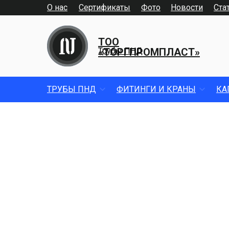
О нас
Сертификаты
Фото
Новости
Ста
ТОО
«ТОРГПРОМПЛАСТ»
Трубы ПНД
ТРУБЫ ПНД
ФИТИНГИ И КРАНЫ
КА