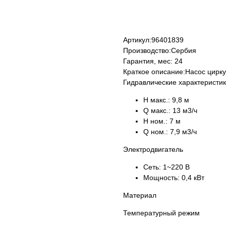
КУПИТЬ
Артикул:
96401839
Производство:
Сербия
Гарантия, мес:
24
Краткое описание:
Насос цирк
Гидравлические характеристи
H макс.:
9,8 м
Q макс.:
13 м3/ч
H ном.:
7 м
Q ном.:
7,9 м3/ч
Электродвигатель
Сеть:
1~220 В
Мощность:
0,4 кВт
Материал
Температурный режим