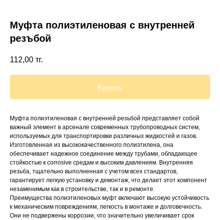
Муфта полиэтиленовая с внутренней
резъбой
+7 (700) 730-70-73
112,00
тг.
Купить
Муфта полиэтиленовая с внутренней резьбой представляет собой
важный элемент в арсенале современных трубопроводных систем,
используемых для транспортировки различных жидкостей и газов.
Изготовленная из высококачественного полиэтилена, она
обеспечивает надежное соединение между трубами, обладающее
стойкостью к corrosive средам и высоким давлениям. Внутренняя
резьба, тщательно выполненная с учетом всех стандартов,
гарантирует легкую установку и демонтаж, что делает этот компонент
незаменимым как в строительстве, так и в ремонте.
Преимущества полиэтиленовых муфт включают высокую устойчивость
к механическим повреждениям, легкость в монтаже и долговечность.
Они не подвержены коррозии, что значительно увеличивает срок