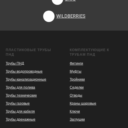
WILDBERRIES
ПЛАСТИКОВЫЕ ТРУБЫ
КОМПЛЕКТУЮЩИЕ К
ПНД
ТРУБАМ ПНД
Трубы ПНД
Фитинги
Трубы водопроводные
Муфты
Трубы канализационные
Тройники
Трубы для полива
Седелки
Трубы технические
Отводы
KASPI
SATU
WILDBERRIES
Трубы газовые
Краны шаровые
Трубы для кабеля
Ключи
Трубы дренажные
Заглушки