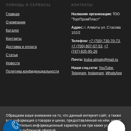
ПОМОЩЬ И СЕРВИСЫ
КОНТАКТЫ
Главная
Название организации:
ТОО
"ТоргПромПласт"
О компании
Адрес:
г. Алматы ул. Стасова
Каталог
102/2
Контакты
Телефон:
+7 (700) 730-70-73
,
+7 (700) 807-07-53
,
+7
Доставка и оплата
(747) 835-95-26
Статьи
Почта:
truba-almaty@mail.ru
Новости
Наши соц.сети:
YouTube
,
Политика конфиденциальности
Telegram
,
Instagram
,
WhatsApp
Обращаем ваше внимание на то, что данный интернет-сайт, а также
вся информация о товарах и ценах, предоставленная на нём, носит
исключительно информационный характер и ни при каких условиях не
является публичной офертой.