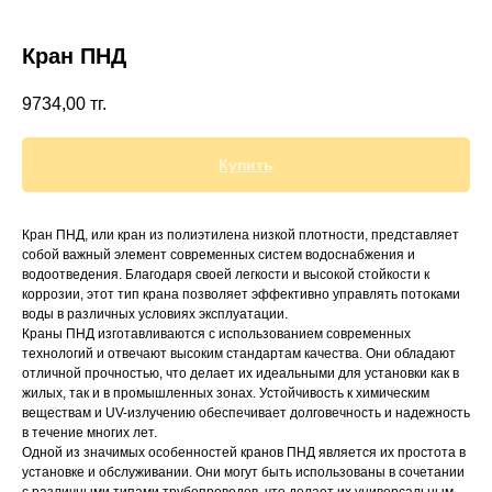
Кран ПНД
9734,00
тг.
+7 (700) 730-70-73
Купить
Кран ПНД, или кран из полиэтилена низкой плотности, представляет
собой важный элемент современных систем водоснабжения и
водоотведения. Благодаря своей легкости и высокой стойкости к
коррозии, этот тип крана позволяет эффективно управлять потоками
воды в различных условиях эксплуатации.
Краны ПНД изготавливаются с использованием современных
технологий и отвечают высоким стандартам качества. Они обладают
отличной прочностью, что делает их идеальными для установки как в
жилых, так и в промышленных зонах. Устойчивость к химическим
веществам и UV-излучению обеспечивает долговечность и надежность
в течение многих лет.
Одной из значимых особенностей кранов ПНД является их простота в
установке и обслуживании. Они могут быть использованы в сочетании