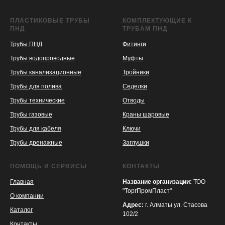
ПЛАСТИКОВЫЕ ТРУБЫ
КОМПЛЕКТУЮЩИЕ К
ПНД
ТРУБАМ ПНД
Трубы ПНД
Фитинги
Трубы водопроводные
Муфты
Трубы канализационные
Тройники
Трубы для полива
Седелки
Трубы технические
Отводы
KASPI
SATU
WILDBERRIES
Трубы газовые
Краны шаровые
Трубы для кабеля
Ключи
Трубы дренажные
Заглушки
ПОМОЩЬ И СЕРВИСЫ
КОНТАКТЫ
Главная
Название организации:
ТОО
"ТоргПромПласт"
О компании
Адрес:
г. Алматы ул. Стасова
Каталог
102/2
Контакты