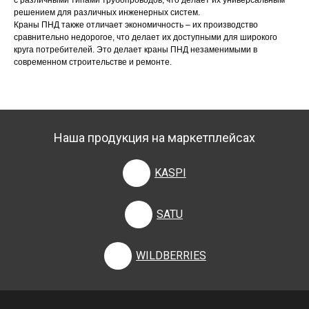
с различными типами трубопроводов, что делает их универсальным
решением для различных инженерных систем.
Краны ПНД также отличает экономичность – их производство
сравнительно недорогое, что делает их доступными для широкого
круга потребителей. Это делает краны ПНД незаменимыми в
современном строительстве и ремонте.
Наша продукция на маркетплейсах
KASPI
SATU
WILDBERRIES