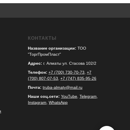
КОНТАКТЫ
Название организации:
ТОО
"ТоргПромПласт"
Адрес:
г. Алматы ул. Стасова 102/2
Телефон:
+7 (700) 730-70-73
,
+7
(700) 807-07-53
,
+7 (747) 835-95-26
Почта:
truba-almaty@mail.ru
Наши соц.сети:
YouTube
,
Telegram
,
Instagram
,
WhatsApp
и