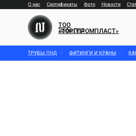
О нас
Сертификаты
Фото
Новости
Ста
ТОО
«ТОРГПРОМПЛАСТ»
Трубы ПНД
ТРУБЫ ПНД
ФИТИНГИ И КРАНЫ
КА