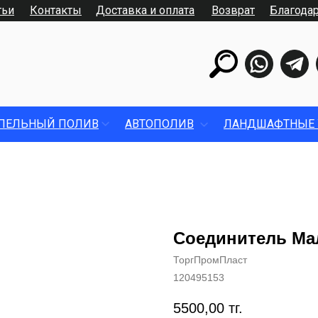
тьи
Контакты
Доставка и оплата
Возврат
Благода
ПЕЛЬНЫЙ ПОЛИВ
АВТОПОЛИВ
ЛАНДШАФТНЫЕ 
Соединитель Ма
ТоргПромПласт
120495153
5500,00
тг.