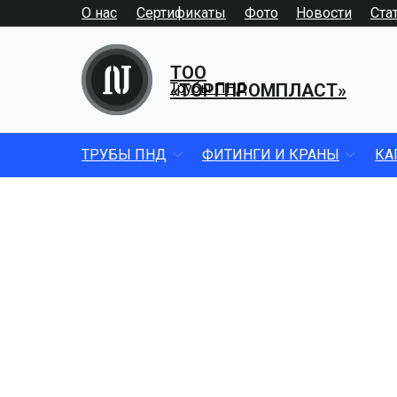
О нас
Сертификаты
Фото
Новости
Ста
ТОО
«ТОРГПРОМПЛАСТ»
Трубы ПНД
ТРУБЫ ПНД
ФИТИНГИ И КРАНЫ
КА