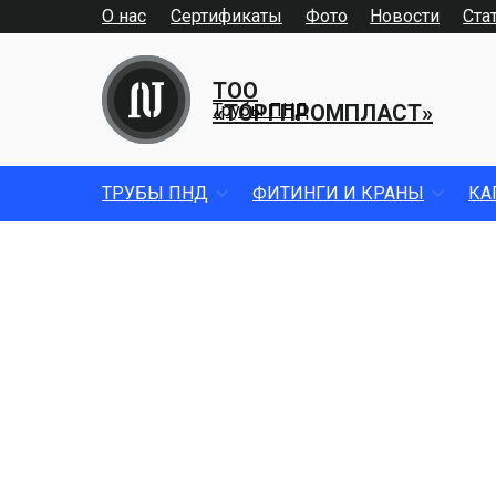
О нас
Сертификаты
Фото
Новости
Ста
ТОО
«ТОРГПРОМПЛАСТ»
Трубы ПНД
ТРУБЫ ПНД
ФИТИНГИ И КРАНЫ
КА