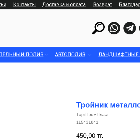
тьи
Контакты
Доставка и оплата
Возврат
Благода
ПЕЛЬНЫЙ ПОЛИВ
АВТОПОЛИВ
ЛАНДШАФТНЫЕ 
Тройник металло
ТоргПромПласт
115431841
450,00
тг.