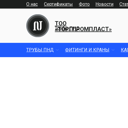
О нас
Сертификаты
Фото
Новости
Ста
ТОО
«ТОРГПРОМПЛАСТ»
Трубы ПНД
ТРУБЫ ПНД
ФИТИНГИ И КРАНЫ
КА