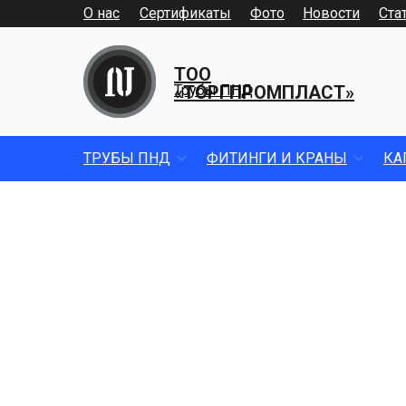
О нас
Сертификаты
Фото
Новости
Ста
ТОО
«ТОРГПРОМПЛАСТ»
Трубы ПНД
ТРУБЫ ПНД
ФИТИНГИ И КРАНЫ
КА