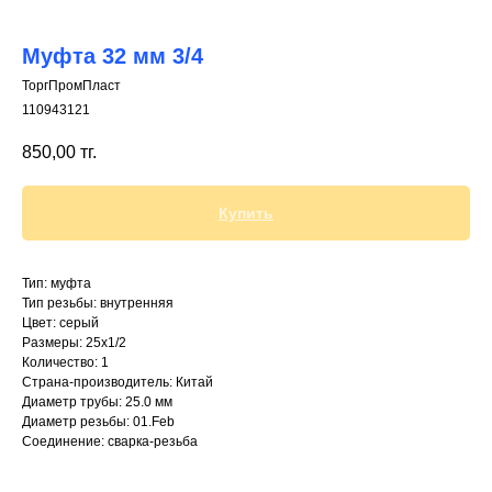
Муфта 32 мм 3/4
ТоргПромПласт
110943121
+7 (700) 730-70-73
850,00
тг.
Купить
Тип: муфта
Тип резьбы: внутренняя
Цвет: серый
Размеры: 25х1/2
Количество: 1
Страна-производитель: Китай
Диаметр трубы: 25.0 мм
Диаметр резьбы: 01.Feb
Соединение: сварка-резьба