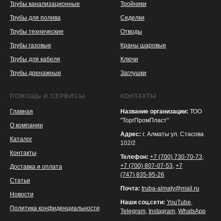
Трубы канализационные
Тройники
Трубы для полива
Седелки
Трубы технические
Отводы
KASPI
SATU
WILDBERRIES
Трубы газовые
Краны шаровые
Трубы для кабеля
Ключи
Трубы дренажные
Заглушки
ПОМОЩЬ И СЕРВИСЫ
КОНТАКТЫ
Главная
Название организации:
ТОО
"ТоргПромПласт"
О компании
Адрес:
г. Алматы ул. Стасова
Каталог
102/2
Контакты
Телефон:
+7 (700) 730-70-73
,
+7 (700) 807-07-53
,
+7
Доставка и оплата
(747) 835-95-26
Статьи
Почта:
truba-almaty@mail.ru
Новости
Наши соц.сети:
YouTube
,
Политика конфиденциальности
Telegram
,
Instagram
,
WhatsApp