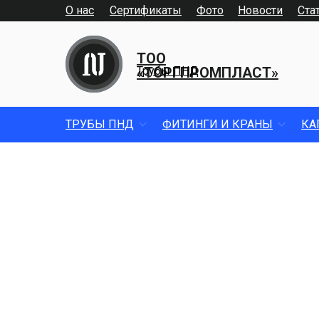
О нас
Сертификаты
Фото
Новости
Ста
ТОО
«ТОРГПРОМПЛАСТ»
Трубы ПНД
ТРУБЫ ПНД
ФИТИНГИ И КРАНЫ
КА