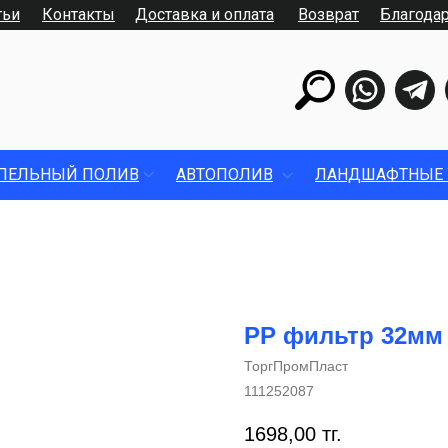
тьи
Контакты
Доставка и оплата
Возврат
Благода
ПЕЛЬНЫЙ ПОЛИВ
АВТОПОЛИВ
ЛАНДШАФТНЫЕ 
РР фильтр 32мм
ТоргПромПласт
111252087
1698,00
тг.