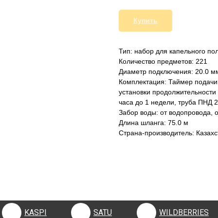
Купить
Тип: набор для капельного по
Количество предметов: 221
Диаметр подключения: 20.0 м
Комплектация: Таймер подачи
установки продолжительности п
часа до 1 недели, труба ПНД 2
Забор воды: от водопровода, 
Длина шланга: 75.0 м
Страна-производитель: Казахс
KASPI
SATU
WILDBERRIES
KASPI
SATU
WILDBERRIES