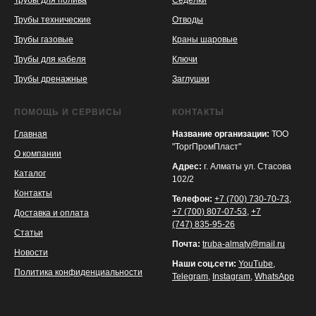
Трубы для полива
Седелки
Трубы технические
Отводы
KASPI
SATU
WILDBERRIES
Трубы газовые
Краны шаровые
Трубы для кабеля
Ключи
Трубы дренажные
Заглушки
ПОМОЩЬ И СЕРВИСЫ
КОНТАКТЫ
Главная
Название организации:
ТОО
"ТоргПромПласт"
О компании
Адрес:
г. Алматы ул. Стасова
Каталог
102/2
Контакты
Телефон:
+7 (700) 730-70-73
,
+7 (700) 807-07-53
,
+7
Доставка и оплата
(747) 835-95-26
Статьи
Почта:
truba-almaty@mail.ru
Новости
Наши соц.сети:
YouTube
,
Политика конфиденциальности
Telegram
,
Instagram
,
WhatsApp