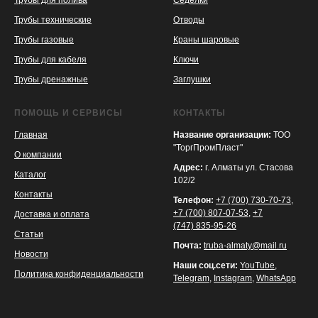
Трубы для полива
Седелки
Трубы технические
Отводы
KASPI
SATU
WILDBERRIES
Трубы газовые
Краны шаровые
Трубы для кабеля
Ключи
Трубы дренажные
Заглушки
ПОМОЩЬ И СЕРВИСЫ
КОНТАКТЫ
Главная
Название организации:
ТОО
"ТоргПромПласт"
О компании
Адрес:
г. Алматы ул. Стасова
Каталог
102/2
Контакты
Телефон:
+7 (700) 730-70-73
,
+7 (700) 807-07-53
,
+7
Доставка и оплата
(747) 835-95-26
Статьи
Почта:
truba-almaty@mail.ru
Новости
Наши соц.сети:
YouTube
,
Политика конфиденциальности
Telegram
,
Instagram
,
WhatsApp