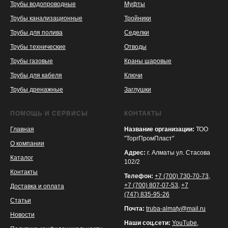
Трубы водопроводные
Муфты
Трубы канализационные
Тройники
Трубы для полива
Седелки
Трубы технические
Отводы
KASPI
SATU
WILDBERRIES
Трубы газовые
Краны шаровые
Трубы для кабеля
Ключи
Трубы дренажные
Заглушки
ПОМОЩЬ И СЕРВИСЫ
КОНТАКТЫ
Главная
Название организации:
ТОО
"ТоргПромПласт"
О компании
Адрес:
г. Алматы ул. Стасова
Каталог
102/2
Контакты
Телефон:
+7 (700) 730-70-73
,
+7 (700) 807-07-53
,
+7
Доставка и оплата
(747) 835-95-26
Статьи
Почта:
truba-almaty@mail.ru
Новости
Наши соц.сети:
YouTube
,