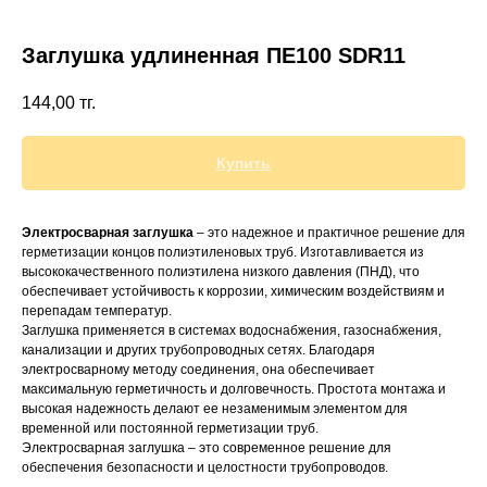
Заглушка удлиненная ПЕ100 SDR11
144,00
тг.
+7 (700) 730-70-73
Купить
Электросварная заглушка
– это надежное и практичное решение для
герметизации концов полиэтиленовых труб. Изготавливается из
высококачественного полиэтилена низкого давления (ПНД), что
обеспечивает устойчивость к коррозии, химическим воздействиям и
перепадам температур.
Заглушка применяется в системах водоснабжения, газоснабжения,
канализации и других трубопроводных сетях. Благодаря
электросварному методу соединения, она обеспечивает
максимальную герметичность и долговечность. Простота монтажа и
высокая надежность делают ее незаменимым элементом для
временной или постоянной герметизации труб.
Электросварная заглушка – это современное решение для
обеспечения безопасности и целостности трубопроводов.