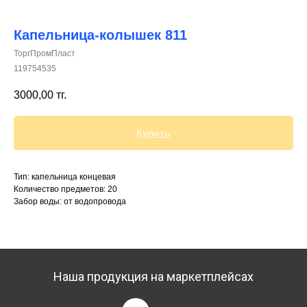
Капельница-колышек 811
ТоргПромПласт
119754535
+7 (700) 730-70-73
3000,00
тг.
Купить
Тип: капельница концевая
Количество предметов: 20
Забор воды: от водопровода
Наша продукция на маркетплейсах