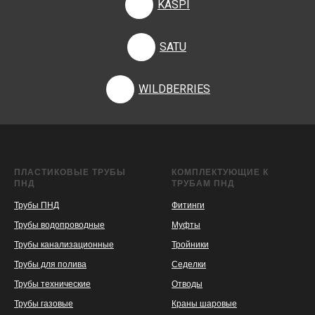
KASPI
SATU
WILDBERRIES
ПЛАСТИКОВЫЕ ТРУБЫ
КОМПЛЕКТУЮЩИЕ К
ПНД
ТРУБАМ ПНД
Трубы ПНД
Фитинги
Трубы водопроводные
Муфты
Трубы канализационные
Тройники
Трубы для полива
Седелки
Трубы технические
Отводы
KASPI
SATU
WILDBERRIES
Трубы газовые
Краны шаровые