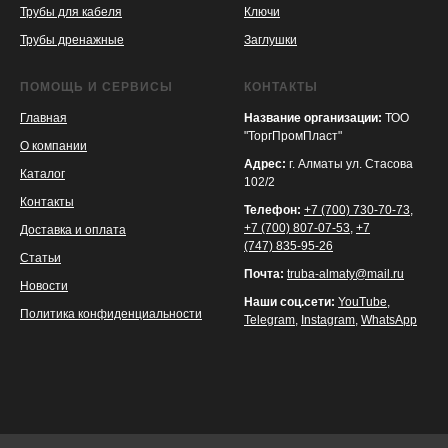
Трубы для кабеля
Ключи
Трубы дренажные
Заглушки
ПОМОЩЬ И СЕРВИСЫ
КОНТАКТЫ
Главная
Название организации:
ТОО
"ТоргПромПласт"
О компании
Адрес:
г. Алматы ул. Стасова
Каталог
102/2
Контакты
Телефон:
+7 (700) 730-70-73
,
+7 (700) 807-07-53
,
+7
Доставка и оплата
(747) 835-95-26
Статьи
Почта:
truba-almaty@mail.ru
Новости
Наши соц.сети:
YouTube
,
Политика конфиденциальности
Telegram
,
Instagram
,
WhatsApp