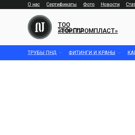
О нас
Сертификаты
Фото
Новости
Ста
ТОО
«ТОРГПРОМПЛАСТ»
Трубы ПНД
ТРУБЫ ПНД
ФИТИНГИ И КРАНЫ
КА