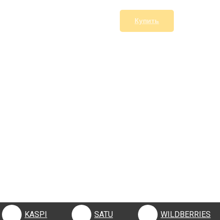
Купить
KASPI
SATU
WILDBERRIES
KASPI
SATU
WILDBERRIES