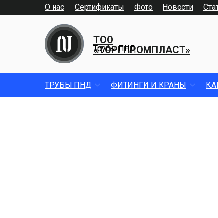
О нас
Сертификаты
Фото
Новости
Ста
ТОО
«ТОРГПРОМПЛАСТ»
Трубы ПНД
ТРУБЫ ПНД
ФИТИНГИ И КРАНЫ
КА