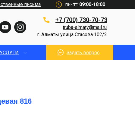
рственные письма
пн-пт:
09:00-18:00
+7 (700) 730-70-73
truba-almaty@mail.ru
г. Алматы улица Стасова 102/2
УСЛУГИ
Задать вопрос
евая 816