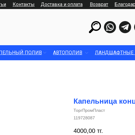
тьи
Контакты
Доставка и оплата
Возврат
Благода
ПЕЛЬНЫЙ ПОЛИВ
АВТОПОЛИВ
ЛАНДШАФТНЫЕ 
Капельница конц
ТоргПромПласт
119728087
4000,00
тг.