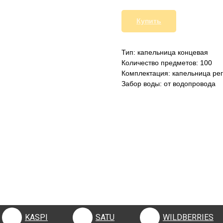
Купить
Тип: капельница концевая
Количество предметов: 100
Комплектация: капельница рег
Забор воды: от водопровода
KASPI
SATU
WILDBERRIES
KASPI
SATU
WILDBERRIES