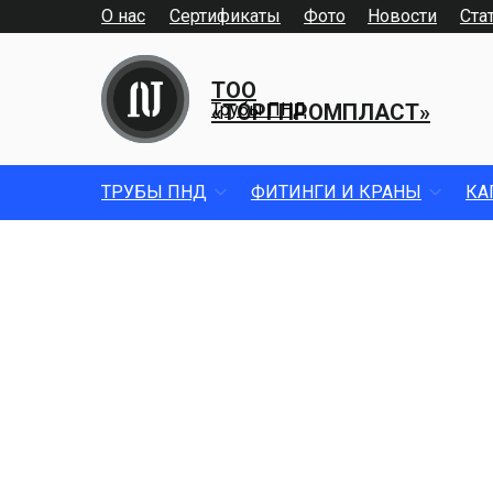
О нас
Сертификаты
Фото
Новости
Ста
ТОО
«ТОРГПРОМПЛАСТ»
Трубы ПНД
ТРУБЫ ПНД
ФИТИНГИ И КРАНЫ
КА