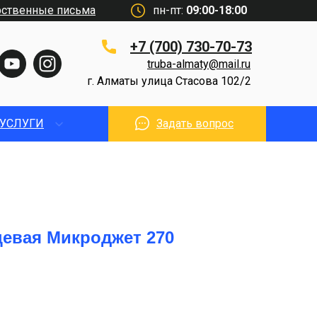
рственные письма
пн-пт:
09:00-18:00
+7 (700) 730-70-73
truba-almaty@mail.ru
г. Алматы улица Стасова 102/2
УСЛУГИ
Задать вопрос
цевая Микроджет 270