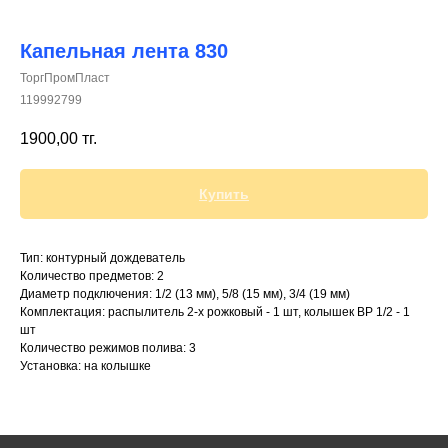
Капельная лента 830
ТоргПромПласт
119992799
+7 (700) 730-70-73
1900,00
тг.
Купить
Тип: контурный дождеватель
Количество предметов: 2
Диаметр подключения: 1/2 (13 мм), 5/8 (15 мм), 3/4 (19 мм)
Комплектация: распылитель 2-х рожковый - 1 шт, колышек ВР 1/2 - 1
шт
Количество режимов полива: 3
Установка: на колышке