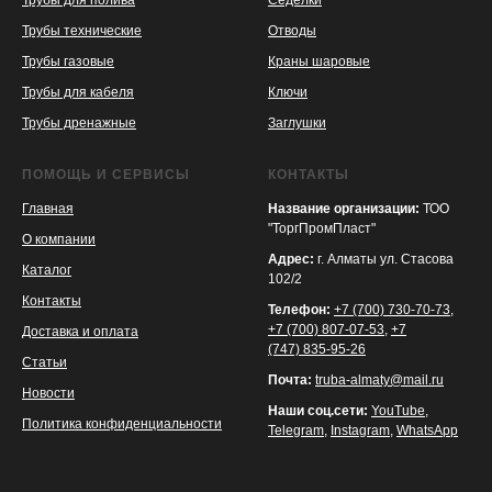
Трубы для полива
Седелки
Трубы технические
Отводы
KASPI
SATU
WILDBERRIES
Трубы газовые
Краны шаровые
Трубы для кабеля
Ключи
Трубы дренажные
Заглушки
ПОМОЩЬ И СЕРВИСЫ
КОНТАКТЫ
Главная
Название организации:
ТОО
"ТоргПромПласт"
О компании
Адрес:
г. Алматы ул. Стасова
Каталог
102/2
Контакты
Телефон:
+7 (700) 730-70-73
,
+7 (700) 807-07-53
,
+7
Доставка и оплата
(747) 835-95-26
Статьи
Почта:
truba-almaty@mail.ru
Новости
Наши соц.сети:
YouTube
,
Политика конфиденциальности
Telegram
,
Instagram
,
WhatsApp