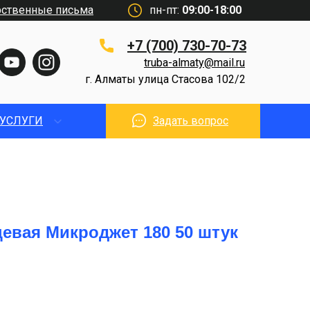
рственные письма
пн-пт:
09:00-18:00
+7 (700) 730-70-73
truba-almaty@mail.ru
г. Алматы улица Стасова 102/2
УСЛУГИ
Задать вопрос
евая Микроджет 180 50 штук