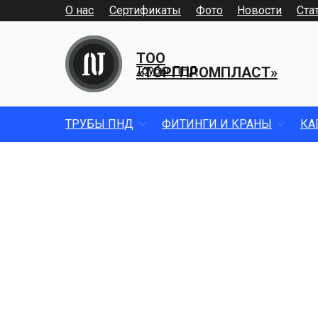
О нас
Сертификаты
Фото
Новости
Ста
ТОО
«ТОРГПРОМПЛАСТ»
Трубы ПНД
ТРУБЫ ПНД
ФИТИНГИ И КРАНЫ
КА