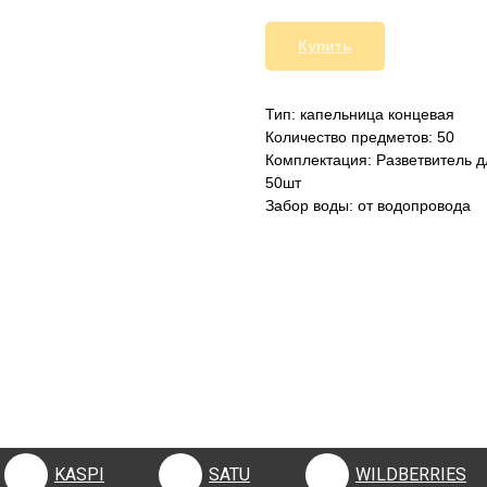
Купить
Тип: капельница концевая
Количество предметов: 50
Комплектация: Разветвитель д
50шт
Забор воды: от водопровода
KASPI
SATU
WILDBERRIES
KASPI
SATU
WILDBERRIES