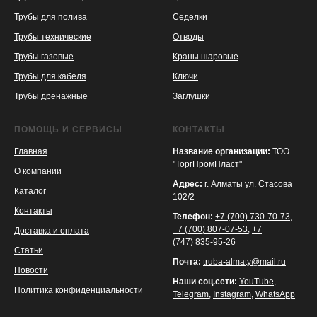
Трубы для полива
Седелки
Трубы технические
Отводы
KASPI
SATU
WILDBERRIES
Трубы газовые
Краны шаровые
Трубы для кабеля
Ключи
Трубы дренажные
Заглушки
ПОМОЩЬ И СЕРВИСЫ
КОНТАКТЫ
Главная
Название организации:
ТОО
"ТоргПромПласт"
О компании
Адрес:
г. Алматы ул. Стасова
Каталог
102/2
Контакты
Телефон:
+7 (700) 730-70-73
,
+7 (700) 807-07-53
,
+7
Доставка и оплата
(747) 835-95-26
Статьи
Почта:
truba-almaty@mail.ru
Новости
Наши соц.сети:
YouTube
,
Политика конфиденциальности
Telegram
,
Instagram
,
WhatsApp