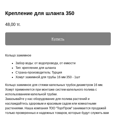
Крепление для шланга 350
48,00
тг.
+7 (700) 730-70-73
Купить
Кольцо зажимное
Забор воды: от водопровода, от емкости
Тип: крепление для шланга
Страна-производитель: Турция
Хомут зажимной для трубы 16 мм 350 - 1шт
Кольцо зажимное для стяжки капельных трубок диаметром 16 мм.
Хомут применяется при монтаже систем капельного полива с
использованием капельной трубки.
Заказывайте у нас оборудование для полива растений и
наслаждайтесь здоровым и красивым садом или комнатными
растениями. Наша компания ТОО "ТоргПром" занимается продажей
только проверенных и надежных товаров, которые будут служить вам