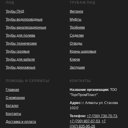
ПНД
ТРУБАМ ПНД
Трубы ПНД
Фитинги
Трубы водопроводные
Муфты
Трубы канализационные
Тройники
Трубы для полива
Седелки
Трубы технические
Отводы
KASPI
SATU
WILDBERRIES
Трубы газовые
Краны шаровые
Трубы для кабеля
Ключи
Трубы дренажные
Заглушки
ПОМОЩЬ И СЕРВИСЫ
КОНТАКТЫ
Главная
Название организации:
ТОО
"ТоргПромПласт"
О компании
Адрес:
г. Алматы ул. Стасова
Каталог
102/2
Контакты
Телефон:
+7 (700) 730-70-73
,
+7 (700) 807-07-53
,
+7
Доставка и оплата
(747) 835-95-26