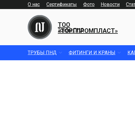
О нас
Сертификаты
Фото
Новости
Ста
ТОО
«ТОРГПРОМПЛАСТ»
Трубы ПНД
ТРУБЫ ПНД
ФИТИНГИ И КРАНЫ
КА