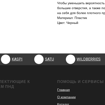
Чтобы уменьшить вероятность
большие отверстия, а также п
на себя для более плотного п
Материал: Пластик
Цвет: Черный
KASPI
SATU
WILDBERRIES
KASPI
SATU
WILDBERRIES
ЛЕКТУЮЩИЕ К
ПОМОЩЬ И СЕРВИСЫ
АМ ПНД
Главная
О компании
Каталог