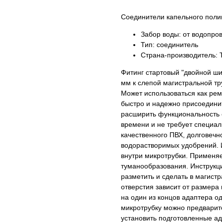
Соединители капельного поли
Забор воды: от водопро
Тип: соединитель
Страна-производитель: 
Фитинг стартовый "двойной ши
мм к слепой магистральной тр
Может использоваться как рем
быстро и надежно присоединит
расширить функциональность 
времени и не требует специал
качественного ПВХ, долговечн
водорастворимых удобрений. 
внутри микротрубки. Применяе
туманообразования. Инструкци
разметить и сделать в магист
отверстия зависит от размера 
на один из концов адаптера о
микротрубку можно предварите
установить подготовленные ад