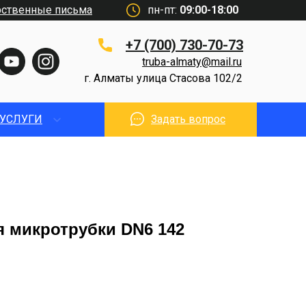
рственные письма
пн-пт:
09:00-18:00
+7 (700) 730-70-73
truba-almaty@mail.ru
г. Алматы улица Стасова 102/2
УСЛУГИ
Задать вопрос
 микротрубки DN6 142