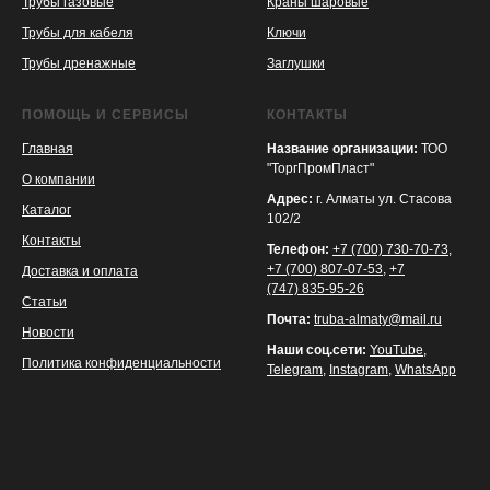
Трубы газовые
Краны шаровые
Трубы для кабеля
Ключи
Трубы дренажные
Заглушки
ПОМОЩЬ И СЕРВИСЫ
КОНТАКТЫ
Главная
Название организации:
ТОО
"ТоргПромПласт"
О компании
Адрес:
г. Алматы ул. Стасова
Каталог
102/2
Контакты
Телефон:
+7 (700) 730-70-73
,
+7 (700) 807-07-53
,
+7
Доставка и оплата
(747) 835-95-26
Статьи
Почта:
truba-almaty@mail.ru
Новости
Наши соц.сети:
YouTube
,
Политика конфиденциальности
Telegram
,
Instagram
,
WhatsApp