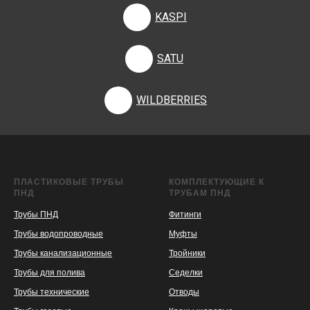
KASPI
SATU
WILDBERRIES
ПЛАСТИКОВЫЕ ТРУБЫ
КОМПЛЕКТУЮЩИЕ К
ПНД
ТРУБАМ ПНД
Трубы ПНД
Фитинги
Трубы водопроводные
Муфты
Трубы канализационные
Тройники
Трубы для полива
Седелки
Трубы технические
Отводы
KASPI
SATU
WILDBERRIES