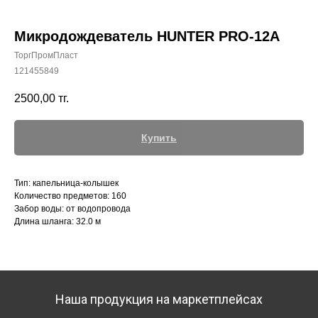
Микродождеватель HUNTER PRO-12A
ТоргПромПласт
121455849
+7 (700) 730-70-73
2500,00
тг.
Купить
Тип: капельница-колышек
Количество предметов: 160
Забор воды: от водопровода
Длина шланга: 32.0 м
Наша продукция на маркетплейсах