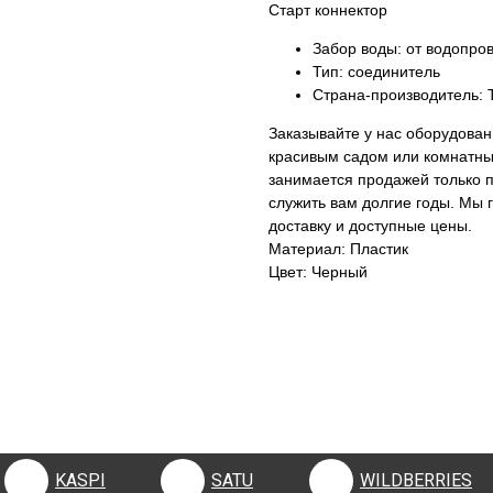
Старт коннектор
Забор воды: от водопров
Тип: соединитель
Страна-производитель: 
Заказывайте у нас оборудован
красивым садом или комнатн
занимается продажей только 
служить вам долгие годы. Мы 
доставку и доступные цены.
Материал: Пластик
Цвет: Черный
KASPI
SATU
WILDBERRIES
KASPI
SATU
WILDBERRIES