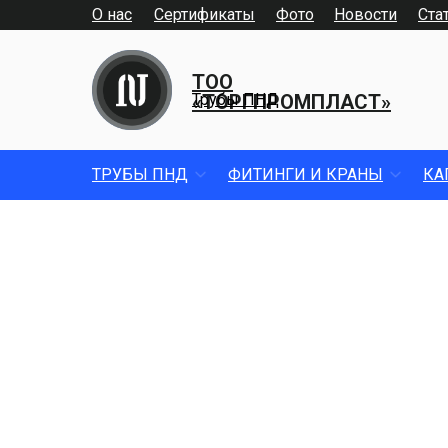
О нас
Сертификаты
Фото
Новости
Ста
ТОО
«ТОРГПРОМПЛАСТ»
Трубы ПНД
ТРУБЫ ПНД
ФИТИНГИ И КРАНЫ
КА