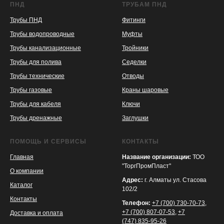
ПНД
ТРУБАМ ПНД
Трубы ПНД
Фитинги
Трубы водопроводные
Муфты
Трубы канализационные
Тройники
Трубы для полива
Седелки
Трубы технические
Отводы
KASPI
SATU
WILDBERRIES
Трубы газовые
Краны шаровые
Трубы для кабеля
Ключи
Трубы дренажные
Заглушки
ПОМОЩЬ И СЕРВИСЫ
КОНТАКТЫ
Главная
Название организации:
ТОО
"ТоргПромПласт"
О компании
Адрес:
г. Алматы ул. Стасова
Каталог
102/2
Контакты
Телефон:
+7 (700) 730-70-73
,
+7 (700) 807-07-53
,
+7
Доставка и оплата
(747) 835-95-26