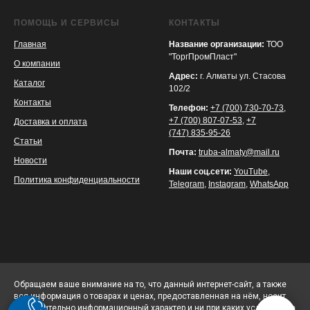
ПОМОЩЬ И СЕРВИСЫ
КОНТАКТЫ
Главная
Название организации:
ТОО
"ТоргПромПласт"
О компании
Адрес:
г. Алматы ул. Стасова
Каталог
102/2
Контакты
Телефон:
+7 (700) 730-70-73
,
+7 (700) 807-07-53
,
+7
Доставка и оплата
(747) 835-95-26
Статьи
Почта:
truba-almaty@mail.ru
Новости
Наши соц.сети:
YouTube
,
Политика конфиденциальности
Telegram
,
Instagram
,
WhatsApp
Обращаем ваше внимание на то, что данный интернет-сайт, а также
вся информация о товарах и ценах, предоставленная на нём, носит
исключительно информационный характер и ни при каких условиях не