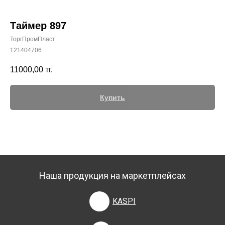
Таймер 897
ТоргПромПласт
121404706
+7 (700) 730-70-73
11000,00
тг.
Купить
Наша продукция на маркетплейсах
KASPI