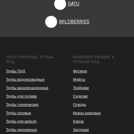
SATU
WILDBERRIES
ПЛАСТИКОВЫЕ ТРУБЫ
КОМПЛЕКТУЮЩИЕ К
ПНД
ТРУБАМ ПНД
Трубы ПНД
Фитинги
Трубы водопроводные
Муфты
Трубы канализационные
Тройники
Трубы для полива
Седелки
Трубы технические
Отводы
KASPI
SATU
WILDBERRIES
Трубы газовые
Краны шаровые
Трубы для кабеля
Ключи
Трубы дренажные
Заглушки