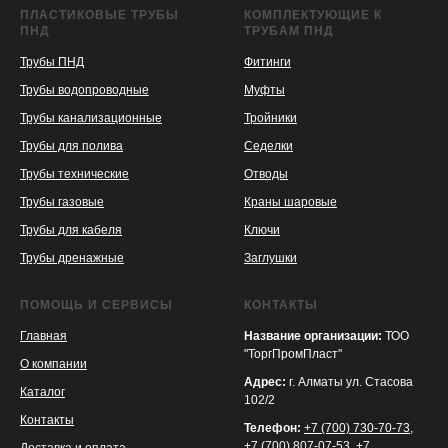
ПЛАСТИКОВЫЕ ТРУБЫ
КОМПЛЕКТУЮЩИЕ К
ПНД
ТРУБАМ ПНД
Трубы ПНД
Фитинги
Трубы водопроводные
Муфты
Трубы канализационные
Тройники
Трубы для полива
Седелки
Трубы технические
Отводы
KASPI
SATU
WILDBERRIES
Трубы газовые
Краны шаровые
Трубы для кабеля
Ключи
Трубы дренажные
Заглушки
ПОМОЩЬ И СЕРВИСЫ
КОНТАКТЫ
Главная
Название организации:
ТОО
"ТоргПромПласт"
О компании
Адрес:
г. Алматы ул. Стасова
Каталог
102/2
Контакты
Телефон:
+7 (700) 730-70-73
,
+7 (700) 807-07-53
,
+7