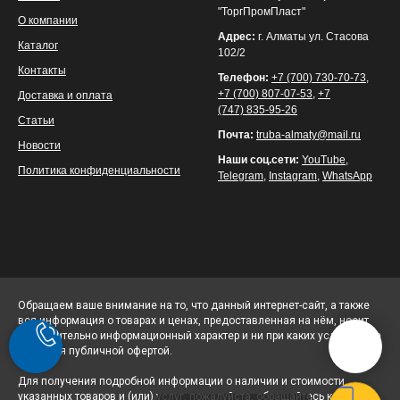
"ТоргПромПласт"
О компании
Адрес:
г. Алматы ул. Стасова
Каталог
102/2
Контакты
Телефон:
+7 (700) 730-70-73
,
+7 (700) 807-07-53
,
+7
Доставка и оплата
(747) 835-95-26
Статьи
Почта:
truba-almaty@mail.ru
Новости
Наши соц.сети:
YouTube
,
Политика конфиденциальности
Telegram
,
Instagram
,
WhatsApp
Обращаем ваше внимание на то, что данный интернет-сайт, а также
вся информация о товарах и ценах, предоставленная на нём, носит
исключительно информационный характер и ни при каких условиях не
является публичной офертой.
Для получения подробной информации о наличии и стоимости
указанных товаров и (или) услуг, пожалуйста, обращайтесь к