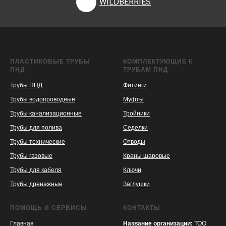
WILDBERRIES
ПЛАСТИКОВЫЕ ТРУБЫ
КОМПЛЕКТУЮЩИЕ К
ПНД
ТРУБАМ ПНД
Трубы ПНД
Фитинги
Трубы водопроводные
Муфты
Трубы канализационные
Тройники
Трубы для полива
Седелки
Трубы технические
Отводы
KASPI
SATU
WILDBERRIES
Трубы газовые
Краны шаровые
Трубы для кабеля
Ключи
Трубы дренажные
Заглушки
ПОМОЩЬ И СЕРВИСЫ
КОНТАКТЫ
Главная
Название организации:
ТОО