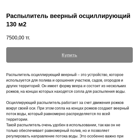
Распылитель веерный осциллирующий
130 м2
+7 (700) 730-70-73
7500,00
тг.
Купить
Распылитель осциллирующий веерный – это устройство, которое
используется для полива и орошения участков, садов, огородов и
других территорий. Он имеет форму веера и состоит из нескольких
рожков, на концах которых находятся сопла для распыления воды.
Осциллирующий распылитель работает за счет движения рожков
вокруг своей оси. При этом сопла на концах рожков создают веерный
поток воды, который равномерно распределяется по всей
территории.
Такой распылитель очень удобен в использовании, так как он не
только обеспечивает равномерный полив, но и позволяет
регулировать направление потока воды. Это особенно важно при