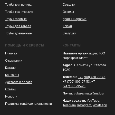
Трубы для полива
Седелки
Трубы технические
Отводы
KASPI
SATU
WILDBERRIES
Трубы газовые
Краны шаровые
Трубы для кабеля
Ключи
Трубы дренажные
Заглушки
ПОМОЩЬ И СЕРВИСЫ
КОНТАКТЫ
Главная
Название организации:
ТОО
"ТоргПромПласт"
О компании
Адрес:
г. Алматы ул. Стасова
Каталог
102/2
Контакты
Телефон:
+7 (700) 730-70-73
,
+7 (700) 807-07-53
,
+7
Доставка и оплата
(747) 835-95-26
Статьи
Почта:
truba-almaty@mail.ru
Новости
Наши соц.сети:
YouTube
,
Политика конфиденциальности
Telegram
,
Instagram
,
WhatsApp