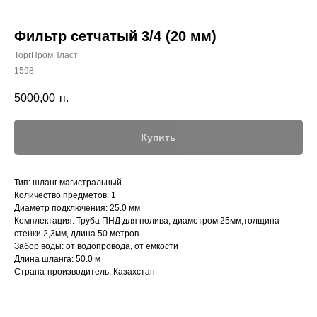
Фильтр сетчатый 3/4 (20 мм)
ТоргПромПласт
1598
+7 (700) 730-70-73
5000,00
тг.
Купить
Тип: шланг магистральный
Количество предметов: 1
Диаметр подключения: 25.0 мм
Комплектация: Труба ПНД для полива, диаметром 25мм,толщина
стенки 2,3мм, длина 50 метров
Забор воды: от водопровода, от емкости
Длина шланга: 50.0 м
Страна-производитель: Казахстан