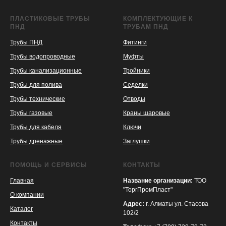
ПЛАСТИКОВЫЕ ТРУБЫ
КОМПЛЕКТУЮЩИЕ К
ПНД
ТРУБАМ ПНД
Трубы ПНД
Фитинги
Трубы водопроводные
Муфты
Трубы канализационные
Тройники
Трубы для полива
Седелки
Трубы технические
Отводы
KASPI
SATU
WILDBERRIES
Трубы газовые
Краны шаровые
Трубы для кабеля
Ключи
Трубы дренажные
Заглушки
ПОМОЩЬ И СЕРВИСЫ
КОНТАКТЫ
Главная
Название организации:
ТОО
"ТоргПромПласт"
О компании
Адрес:
г. Алматы ул. Стасова
Каталог
102/2
Контакты