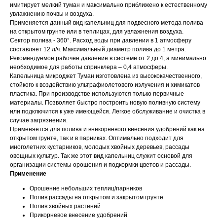
имитирует мелкий туман и максимально приближено к естественному
увлажнению почвы и воздуха.
Применяется данный вид капельниц для подвесного метода полива
на открытом грунте или в теплицах, для увлажнения воздуха.
Сектор полива - 360°. Расход воды при давлении в 1 атмосферу
составляет 12 л/ч. Максимальный диаметр полива до 1 метра.
Рекомендуемое рабочее давление в системе от 2 до 4, а минимально
необходимое для работы спринклера – 0,4 атмосферы.
Капельница микроджет Туман изготовлена из высококачественного,
стойкого к воздействию ультрафиолетового излучения и химикатов
пластика. При производстве используются только первичные
материалы. Позволяет быстро построить новую поливную систему
или подключится к уже имеющейся. Легкое обслуживание и очистка в
случае загрязнения.
Применяется для полива и внекорневого внесения удобрений как на
открытом грунте, так и в парниках. Оптимально подходит для
многолетних кустарников, молодых хвойных деревьев, рассады
овощных культур. Так же этот вид капельниц служит основой для
организации системы орошения и подкормки цветов и рассады.
Применение
Орошение небольших теплиц/парников
Полив рассады на открытом и закрытом грунте
Полив хвойных растений
Прикорневое внесение удобрений