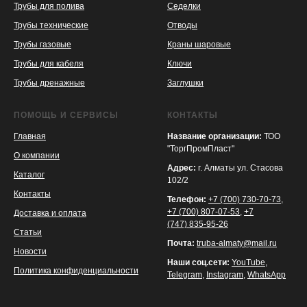
Трубы для полива
Седелки
Трубы технические
Отводы
KASPI
SATU
WILDBERRIES
Трубы газовые
Краны шаровые
Трубы для кабеля
Ключи
Трубы дренажные
Заглушки
ПОМОЩЬ И СЕРВИСЫ
КОНТАКТЫ
Главная
Название организации:
ТОО
"ТоргПромПласт"
О компании
Адрес:
г. Алматы ул. Стасова
Каталог
102/2
Контакты
Телефон:
+7 (700) 730-70-73
,
+7 (700) 807-07-53
,
+7
Доставка и оплата
(747) 835-95-26
Статьи
Почта:
truba-almaty@mail.ru
Новости
Наши соц.сети:
YouTube
,
Политика конфиденциальности
Telegram
,
Instagram
,
WhatsApp