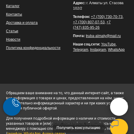
Адрес:
г. Алматы ул. Стасова
Каталог
102/2
Контакты
Телефон:
+7 (700) 730-70-73
,
+7 (700) 807-07-53
,
+7
Доставка и оплата
(747) 835-95-26
Статьи
Почта:
truba-almaty@mail.ru
Новости
Наши соц.сети:
YouTube
,
Политика конфиденциальности
Telegram
,
Instagram
,
WhatsApp
Обращаем ваше внимание на то, что данный интернет-сайт, а также
вся информация о товарах и ценах, предоставленная на нём, носит
исключительно информационный характер и ни при каких условиях не
является публичной офертой.
Для получения подробной информации о наличии и стоимости
указанных товаров и (или) услуг, пожалуйста, обращайтесь к
Получить консультацию
менеджеру с помощью специальной формы связи или по телефону
(
телефон
,
WhatsApp
,
форма связи
)