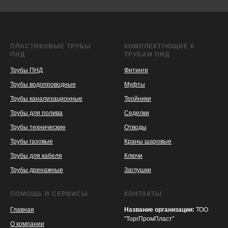
ПЛАСТИКОВЫЕ ТРУБЫ
КОМПЛЕКТУЮЩИЕ К
ПНД
ТРУБАМ ПНД
Трубы ПНД
Фитинги
Трубы водопроводные
Муфты
Трубы канализационные
Тройники
Трубы для полива
Седелки
Трубы технические
Отводы
KASPI
SATU
WILDBERRIES
Трубы газовые
Краны шаровые
Трубы для кабеля
Ключи
Трубы дренажные
Заглушки
ПОМОЩЬ И СЕРВИСЫ
КОНТАКТЫ
Главная
Название организации:
ТОО
"ТоргПромПласт"
О компании