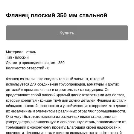
Фланец плоский 350 мм стальной
Купить
+7 (700) 730-70-73
Материал - сталь
Тип - плоский
Диаметр присоединения, мм - 350
Количество отверстий - 8
Фланец из стали - это соединительный элемент, который
используется для соединения трубопроводов, арматуры и других
деталей в промышленных и строительных конструкциях. Он
представляет собой плоский круглый диск с отверстиями для болтов,
который крепится к концам труб или других деталей. Фланцы из стали
обладают высокой прочностью и устойчивостью к коррозии, что делает
их незаменимым элементом в различных отраслях промышленности.
Они могут быть изготовлены из различных видов стали, включая
углеродистую, нержавеющую и легированную сталь, в зависимости от
требований к конкретному проекту. Благодаря своей надежности и
прочности, фланцы из стали широко используются в нефтегазовой,