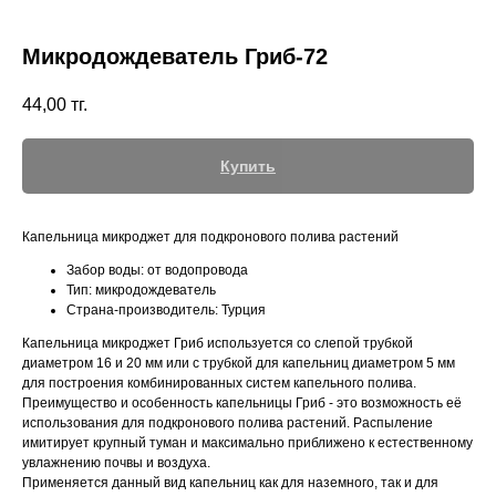
Микродождеватель Гриб-72
44,00
тг.
+7 (700) 730-70-73
Купить
Капельница микроджет для подкронового полива растений
Забор воды: от водопровода
Тип: микродождеватель
Страна-производитель: Турция
Капельница микроджет Гриб используется со слепой трубкой
диаметром 16 и 20 мм или с трубкой для капельниц диаметром 5 мм
для построения комбинированных систем капельного полива.
Преимущество и особенность капельницы Гриб - это возможность её
использования для подкронового полива растений. Распыление
имитирует крупный туман и максимально приближено к естественному
увлажнению почвы и воздуха.
Применяется данный вид капельниц как для наземного, так и для