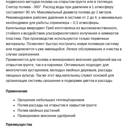
подвесного методов полива на открытом грунте или в теплицах.
Сектор полива - 360°. Расход воды при давлении в 1 атмосферу
составляет 90 л/ч. Максимальный диаметр полива до 2 метров.
Рекомендуемое рабочее давление в системе от 2 до 4, а минимально
необходимое для работы спринклера – 0,3 атмосферы.
Капельница микроджет Гриб изготовлена из высококачественного,
стойкого к воздействию ультрафиолетового излучения и химикатов
пластика. При производстве используются только первичные
материалы. Позволяет быстро построить новую поливную систему
или подключится к уже имеющейся. Легкое обслуживание и очистка в
случае загрязнения.
Применяется для полива и внекорневого внесения удобрений как на
открытом грунте, так и в парниках. Оптимально подходит для
многолетних кустарников, молодых хвойных деревьев, рассады
овощных культур. Так же этот вид капельниц служит основой для
организации системы орошения и подкормки цветов и рассады.
Применение
Орошение небольших теплиц/парников
Полив рассады на открытом и закрытом грунте
Полив хвойных растений
Прикорневое внесение удобрений
Преимущества