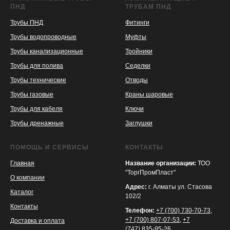
ПНД
ТРУБАМ ПНД
Трубы ПНД
Фитинги
Трубы водопроводные
Муфты
Трубы канализационные
Тройники
Трубы для полива
Седелки
Трубы технические
Отводы
KASPI
SATU
WILDBERRIES
Трубы газовые
Краны шаровые
Трубы для кабеля
Ключи
Трубы дренажные
Заглушки
ПОМОЩЬ И СЕРВИСЫ
КОНТАКТЫ
Главная
Название организации:
ТОО
"ТоргПромПласт"
О компании
Адрес:
г. Алматы ул. Стасова
Каталог
102/2
Контакты
Телефон:
+7 (700) 730-70-73
,
+7 (700) 807-07-53
,
+7
Доставка и оплата
(747) 835-95-26