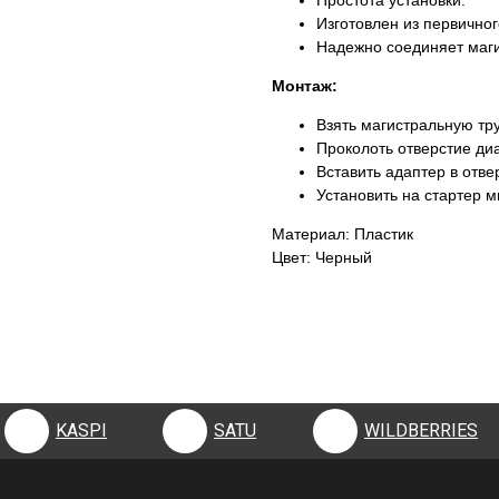
Простота установки.
Изготовлен из первично
Надежно соединяет маги
Монтаж:
Взять магистральную тр
Проколоть отверстие д
Вставить адаптер в отве
Установить на стартер 
Материал: Пластик
Цвет: Черный
KASPI
SATU
WILDBERRIES
KASPI
SATU
WILDBERRIES