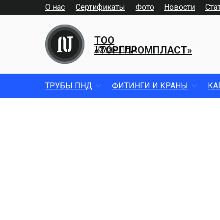
О нас
Сертификаты
Фото
Новости
Ста
ТОО
«ТОРГПРОМПЛАСТ»
Трубы ПНД
ТРУБЫ ПНД
ФИТИНГИ И КРАНЫ
КА