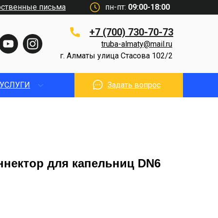
рственные письма
пн-пт:
09:00-18:00
+7 (700) 730-70-73
truba-almaty@mail.ru
г. Алматы улица Стасова 102/2
УСЛУГИ
Задать вопрос
ннектор для капельниц DN6