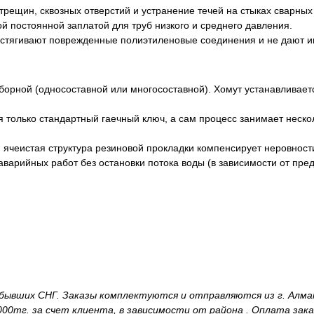
рещин, сквозных отверстий и устранение течей на стыках сварных
 постоянной заплатой для труб низкого и среднего давления.
ягивают поврежденные полиэтиленовые соединения и не дают им 
борной (односоставной или многосоставной). Хомут устанавливает
я только стандартный гаечный ключ, а сам процесс занимает нескол
ячеистая структура резиновой прокладки компенсирует неровности
варийных работ без остановки потока воды (в зависимости от пре
и бывших СНГ. Заказы комплектуются и отправляются из г. Алм
00тг. за счет клиента, в зависимости от района . Оплата зака