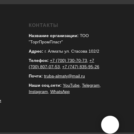
КОНТАКТЫ
Название организации:
ТОО
"ТоргПромПласт"
Адрес:
г. Алматы ул. Стасова 102/2
Телефон:
+7 (700) 730-70-73
,
+7
(700) 807-07-53
,
+7 (747) 835-95-26
Почта:
truba-almaty@mail.ru
Наши соц.сети:
YouTube
,
Telegram
,
Instagram
,
WhatsApp
и