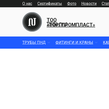
О нас
Сертификаты
Фото
Новости
Ста
ТОО
«ТОРГПРОМПЛАСТ»
Трубы ПНД
ТРУБЫ ПНД
ФИТИНГИ И КРАНЫ
КА