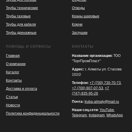
Трубы технические
Отводы
KASPI
SATU
WILDBERRIES
Трубы газовые
Краны шаровые
Трубы для кабеля
Ключи
Трубы дренажные
Заглушки
ПОМОЩЬ И СЕРВИСЫ
КОНТАКТЫ
Главная
Название организации:
ТОО
"ТоргПромПласт"
О компании
Адрес:
г. Алматы ул. Стасова
Каталог
102/2
Контакты
Телефон:
+7 (700) 730-70-73
,
+7 (700) 807-07-53
,
+7
Доставка и оплата
(747) 835-95-26
Статьи
Почта:
truba-almaty@mail.ru
Новости
Наши соц.сети:
YouTube
,
Политика конфиденциальности
Telegram
,
Instagram
,
WhatsApp