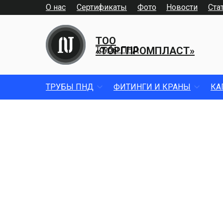
О нас
Сертификаты
Фото
Новости
Ста
ТОО
«ТОРГПРОМПЛАСТ»
Трубы ПНД
ТРУБЫ ПНД
ФИТИНГИ И КРАНЫ
КА