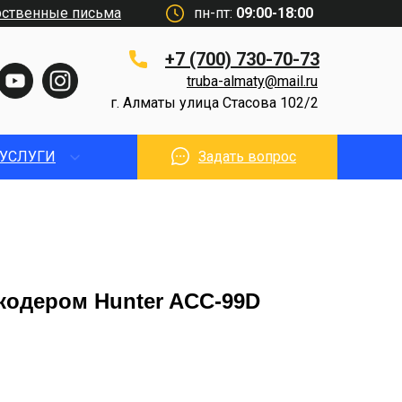
рственные письма
пн-пт:
09:00-18:00
+7 (700) 730-70-73
truba-almaty@mail.ru
г. Алматы улица Стасова 102/2
УСЛУГИ
Задать вопрос
кодером Hunter ACC-99D