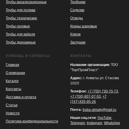
Трубы канализационные
Тройники
Трубы для полива
Седелки
Трубы технические
Отводы
KASPI
SATU
WILDBERRIES
Трубы газовые
Краны шаровые
Трубы для кабеля
Ключи
Трубы дренажные
Заглушки
ПОМОЩЬ И СЕРВИСЫ
КОНТАКТЫ
Главная
Название организации:
ТОО
"ТоргПромПласт"
О компании
Адрес:
г. Алматы ул. Стасова
Каталог
102/2
Контакты
Телефон:
+7 (700) 730-70-73
,
+7 (700) 807-07-53
,
+7
Доставка и оплата
(747) 835-95-26
Статьи
Почта:
truba-almaty@mail.ru
Новости
Наши соц.сети:
YouTube
,
Политика конфиденциальности
Telegram
,
Instagram
,
WhatsApp