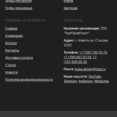
Трубы для кабеля
Ключи
Трубы дренажные
Заглушки
ПОМОЩЬ И СЕРВИСЫ
КОНТАКТЫ
Главная
Название организации:
ТОО
"ТоргПромПласт"
О компании
Адрес:
г. Алматы ул. Стасова
Каталог
102/2
Контакты
Телефон:
+7 (700) 730-70-73
,
+7 (700) 807-07-53
,
+7
Доставка и оплата
(747) 835-95-26
Статьи
Почта:
truba-almaty@mail.ru
Новости
Наши соц.сети:
YouTube
,
Политика конфиденциальности
Telegram
,
Instagram
,
WhatsApp