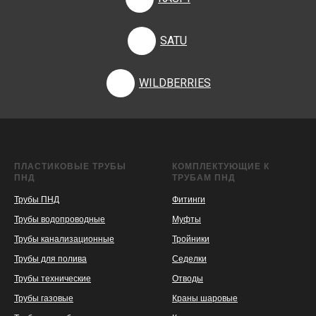
SATU
WILDBERRIES
ПЛАСТИКОВЫЕ ТРУБЫ
КОМПЛЕКТУЮЩИЕ К
ПНД
ТРУБАМ ПНД
Трубы ПНД
Фитинги
Трубы водопроводные
Муфты
Трубы канализационные
Тройники
Трубы для полива
Седелки
Трубы технические
Отводы
KASPI
SATU
WILDBERRIES
Трубы газовые
Краны шаровые