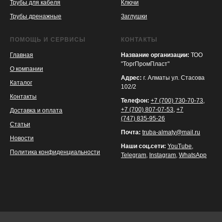
Трубы для кабеля
Ключи
Трубы дренажные
Заглушки
ПОМОЩЬ И СЕРВИСЫ
КОНТАКТЫ
Главная
Название организации:
ТОО
"ТоргПромПласт"
О компании
Адрес:
г. Алматы ул. Стасова
Каталог
102/2
Контакты
Телефон:
+7 (700) 730-70-73
,
+7 (700) 807-07-53
,
+7
Доставка и оплата
(747) 835-95-26
Статьи
Почта:
truba-almaty@mail.ru
Новости
Наши соц.сети:
YouTube
,
Политика конфиденциальности
Telegram
,
Instagram
,
WhatsApp