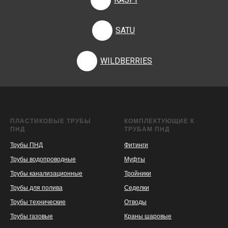
SATU
WILDBERRIES
ПЛАСТИКОВЫЕ ТРУБЫ
КОМПЛЕКТУЮЩИЕ К
ПНД
ТРУБАМ ПНД
Трубы ПНД
Фитинги
Трубы водопроводные
Муфты
Трубы канализационные
Тройники
Трубы для полива
Седелки
Трубы технические
Отводы
KASPI
SATU
WILDBERRIES
Трубы газовые
Краны шаровые