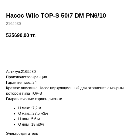
Насос Wilo TOP-S 50/7 DM PN6/10
2165530
+7 (700) 730-70-73
525690,00
тг.
Купить
Артикул:
2165530
Производство:
Франция
Гарантия, мес:
24
Краткое описание:
Насос циркуляционный для отопления с мокрым
ротором типа TOP-S
Гидравлические характеристики
H макс.:
7,2 м
Q макс.:
27,5 м3/ч
H ном.:
5,6 м
Q ном.:
18 м3/ч
Электродвигатель