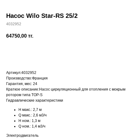
Насос Wilo Star-RS 25/2
4032952
+7 (700) 730-70-73
64750,00
тг.
Купить
Артикул:
4032952
Производство:
Франция
Гарантия, мес:
24
Краткое описание:
Насос циркуляционный для отопления с мокрым
ротором типа TOP-S
Гидравлические характеристики
H макс.:
2,7 м
Q макс.:
2,6 м3/ч
H ном.:
1,3 м
Q ном.:
1,4 м3/ч
Электродвигатель