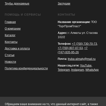
Трубы дренажные
Заглушки
ПОМОЩЬ И СЕРВИСЫ
КОНТАКТЫ
Главная
Название организации:
ТОО
"ТоргПромПласт"
О компании
Адрес:
г. Алматы ул. Стасова
Каталог
102/2
Контакты
Телефон:
+7 (700) 730-70-73
,
+7 (700) 807-07-53
,
+7
Доставка и оплата
(747) 835-95-26
Статьи
Почта:
truba-almaty@mail.ru
Новости
Наши соц.сети:
YouTube
,
Политика конфиденциальности
Telegram
,
Instagram
,
WhatsApp
Обращаем ваше внимание на то, что данный интернет-сайт, а также